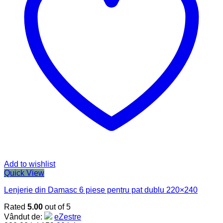
Add to wishlist
Quick View
Lenjerie din Damasc 6 piese pentru pat dublu 220×240
Rated
5.00
out of 5
Vândut de:
eZestre