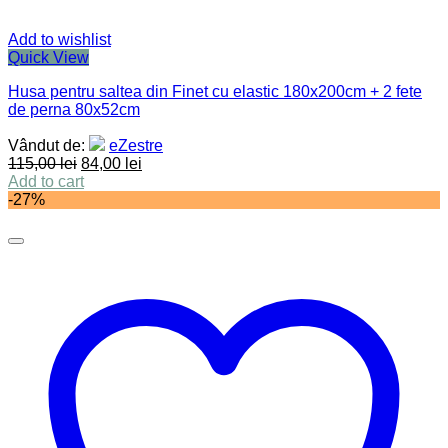
Add to wishlist
Quick View
Husa pentru saltea din Finet cu elastic 180x200cm + 2 fete
de perna 80x52cm
Vândut de:
eZestre
115,00
lei
84,00
lei
Add to cart
-27%