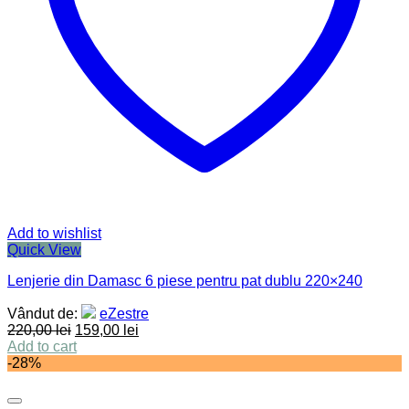
Add to wishlist
Quick View
Lenjerie din Damasc 6 piese pentru pat dublu 220×240
Vândut de:
eZestre
220,00
lei
159,00
lei
Add to cart
-28%