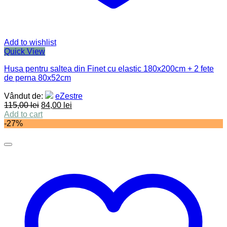
Add to wishlist
Quick View
Husa pentru saltea din Finet cu elastic 180x200cm + 2 fete
de perna 80x52cm
Vândut de:
eZestre
115,00
lei
84,00
lei
Add to cart
-27%