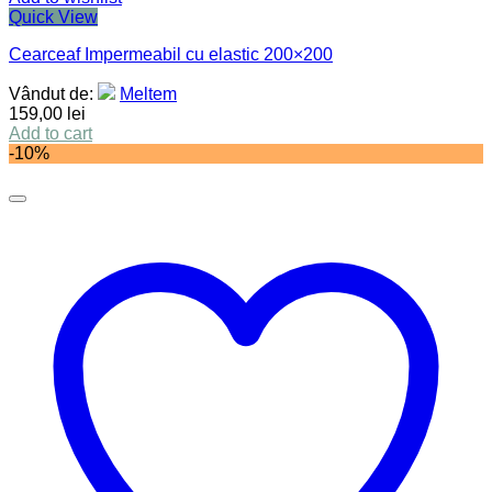
Quick View
Cearceaf Impermeabil cu elastic 200×200
Vândut de:
Meltem
159,00
lei
Add to cart
-10%