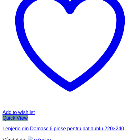
Add to wishlist
Quick View
Lenjerie din Damasc 6 piese pentru pat dublu 220×240
Vândut de:
eZestre