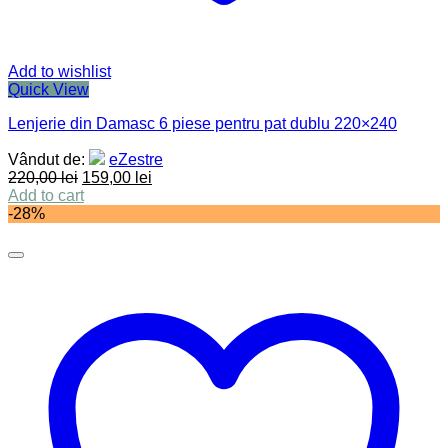
Add to wishlist
Quick View
Lenjerie din Damasc 6 piese pentru pat dublu 220×240
Vândut de:
eZestre
220,00
lei
159,00
lei
Add to cart
-28%