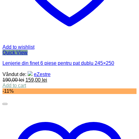
Add to wishlist
Quick View
Lenjerie din finet 6 piese pentru pat dublu 245×250
Vândut de:
eZestre
190,00
lei
159,00
lei
Add to cart
-11%