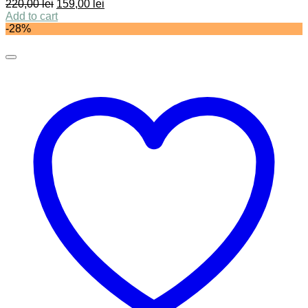
220,00
lei
159,00
lei
Add to cart
-28%