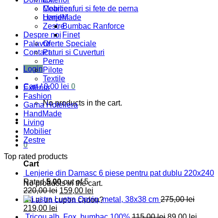
Mobilier
Cearceafuri si fete de perna
HandMade
Lenjerii
Zestre
Bumbac Ranforce
Despre noi
Finet
Palavre
Oferte Speciale
Contact
Paturi si Cuverturi
Perne
Login
Pilote
Textile
Cart /
0,00
lei
0
Exterior
Fashion
No products in the cart.
Gama Hoteliera
HandMade
Living
Mobilier
Zestre
0
Top rated products
Cart
Lenjerie din Damasc 6 piese pentru pat dublu 220x240
Rated
5.00
out of 5
No products in the cart.
220,00
lei
159,00
lei
Lustra Opviq, metal, 38x38 cm
275,00
lei
Nu ai un cupon cadou?
219,00
lei
Tricou alb, Fox, bumbac 100%
115,00
lei
89,00
lei