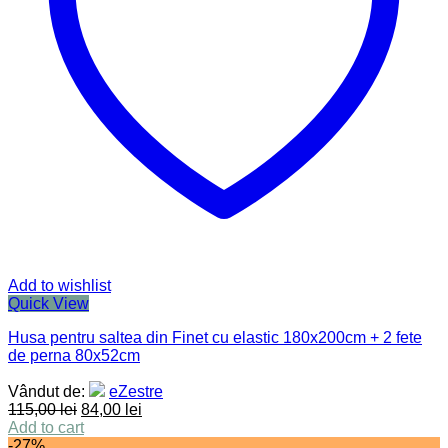
Add to wishlist
Quick View
Husa pentru saltea din Finet cu elastic 180x200cm + 2 fete
de perna 80x52cm
Vândut de:
eZestre
115,00
lei
84,00
lei
Add to cart
-27%