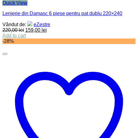
Quick View
Lenjerie din Damasc 6 piese pentru pat dublu 220×240
Vândut de:
eZestre
220,00
lei
159,00
lei
Add to cart
-28%