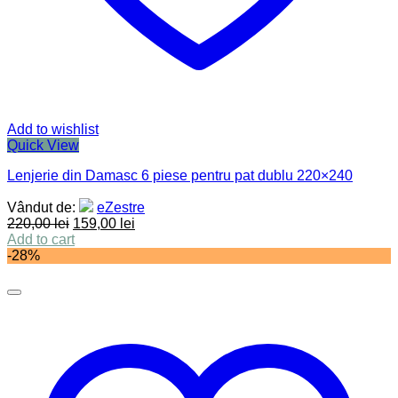
Add to wishlist
Quick View
Lenjerie din Damasc 6 piese pentru pat dublu 220×240
Vândut de:
eZestre
220,00
lei
159,00
lei
Add to cart
-28%