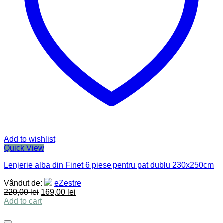
Add to wishlist
Quick View
Lenjerie alba din Finet 6 piese pentru pat dublu 230x250cm
Vândut de:
eZestre
220,00
lei
169,00
lei
Add to cart