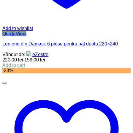
Add to wishlist
Quick View
Lenjerie din Damasc 6 piese pentru pat dublu 220×240
Vândut de:
eZestre
220,00
lei
159,00
lei
Add to cart
-23%