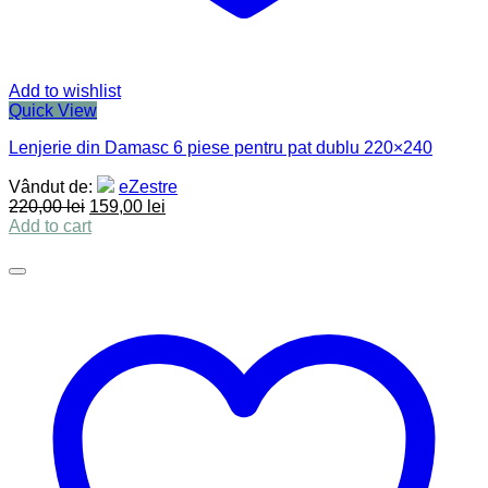
Add to wishlist
Quick View
Lenjerie din Damasc 6 piese pentru pat dublu 220×240
Vândut de:
eZestre
220,00
lei
159,00
lei
Add to cart