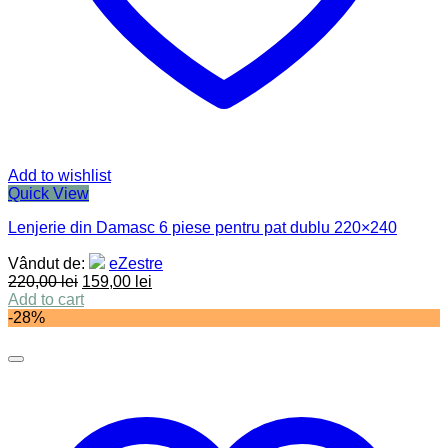
Add to wishlist
Quick View
Lenjerie din Damasc 6 piese pentru pat dublu 220×240
Vândut de:
eZestre
220,00
lei
159,00
lei
Add to cart
-28%