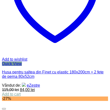
Add to wishlist
Quick View
Husa pentru saltea din Finet cu elastic 180x200cm + 2 fete
de perna 80x52cm
Vândut de:
eZestre
115,00
lei
84,00
lei
Add to cart
-27%