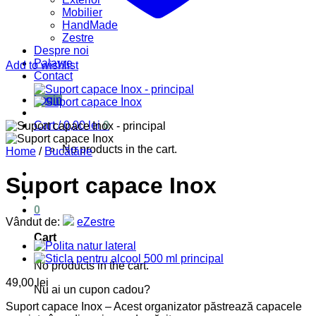
Mobilier
HandMade
Zestre
Despre noi
Palavre
Add to wishlist
Contact
Login
Cart /
0,00
lei
0
No products in the cart.
Home
/
Bucătărie
Suport capace Inox
0
Vândut de:
eZestre
Cart
No products in the cart.
49,00
lei
Nu ai un cupon cadou?
Suport capace Inox – Acest organizator păstrează capacele