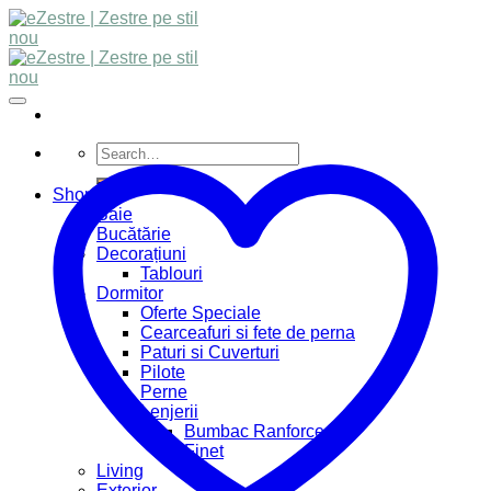
Skip
to
content
Search
for:
Shop
Baie
Bucătărie
Decorațiuni
Tablouri
Dormitor
Oferte Speciale
Cearceafuri si fete de perna
Paturi si Cuverturi
Pilote
Perne
Lenjerii
Bumbac Ranforce
Finet
Living
Exterior