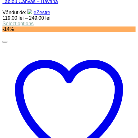
Tablou Canvas – Havana
Vândut de:
eZestre
119,00
lei
–
249,00
lei
Select options
-14%