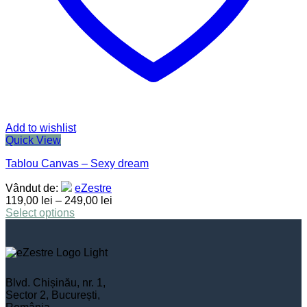
Add to wishlist
Quick View
Tablou Canvas – Sexy dream
Vândut de:
eZestre
119,00
lei
–
249,00
lei
Select options
Blvd. Chișinău, nr. 1,
Sector 2, București,