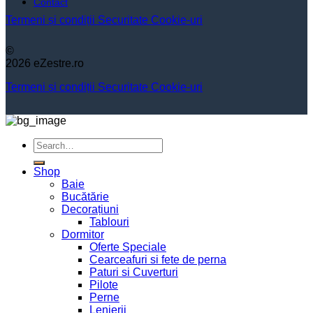
Contact
Termeni și condiții
Securitate
Cookie-uri
©
2026 eZestre.ro
Termeni și condiții
Securitate
Cookie-uri
Search
for:
Shop
Baie
Bucătărie
Decorațiuni
Tablouri
Dormitor
Oferte Speciale
Cearceafuri si fete de perna
Paturi si Cuverturi
Pilote
Perne
Lenjerii