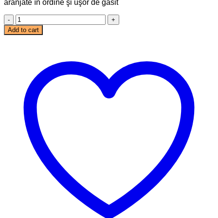
aranjate în ordine şi uşor de găsit
Suport
capace
Add to cart
Inox
quantity