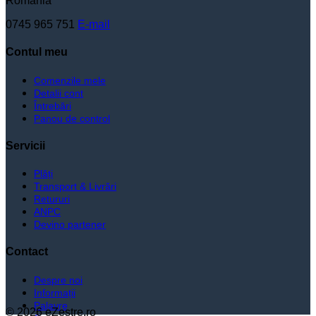
România
0745 965 751
E-mail
Contul meu
Comenzile mele
Detalii cont
Întrebări
Panou de control
Servicii
Plăți
Transport & Livrări
Retururi
ANPC
Devino partener
Contact
Despre noi
Informații
Palavre
© 2026 eZestre.ro