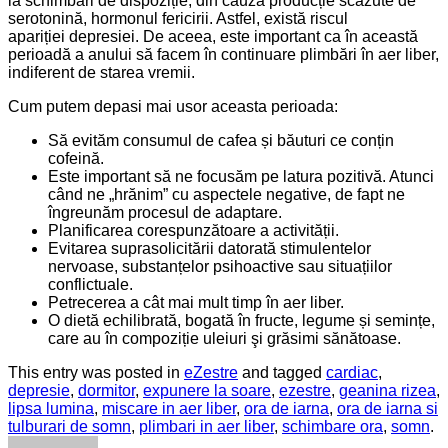
la schimbări de dispoziție, din cauza producție scăzute de
serotonină, hormonul fericirii. Astfel, există riscul
apariției depresiei. De aceea, este important ca în această
perioadă a anului să facem în continuare plimbări în aer liber,
indiferent de starea vremii.
Cum putem depasi mai usor aceasta perioada:
Să evităm consumul de cafea și băuturi ce conțin
cofeină.
Este important să ne focusăm pe latura pozitivă. Atunci
când ne „hrănim” cu aspectele negative, de fapt ne
îngreunăm procesul de adaptare.
Planificarea corespunzătoare a activității.
Evitarea suprasolicitării datorată stimulentelor
nervoase, substanțelor psihoactive sau situațiilor
conflictuale.
Petrecerea a cât mai mult timp în aer liber.
O dietă echilibrată, bogată în fructe, legume și semințe,
care au în compoziție uleiuri şi grăsimi sănătoase.
This entry was posted in
eZestre
and tagged
cardiac
,
depresie
,
dormitor
,
expunere la soare
,
ezestre
,
geanina rizea
,
lipsa lumina
,
miscare in aer liber
,
ora de iarna
,
ora de iarna si
tulburari de somn
,
plimbari in aer liber
,
schimbare ora
,
somn
.